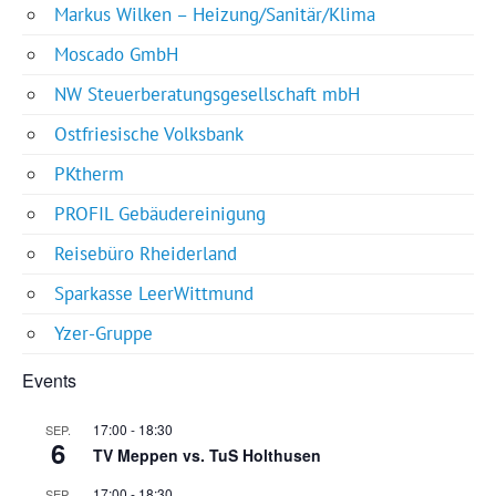
Markus Wilken – Heizung/Sanitär/Klima
Moscado GmbH
NW Steuerberatungsgesellschaft mbH
Ostfriesische Volksbank
PKtherm
PROFIL Gebäudereinigung
Reisebüro Rheiderland
Sparkasse LeerWittmund
Yzer-Gruppe
Events
17:00
-
18:30
SEP.
6
TV Meppen vs. TuS Holthusen
17:00
-
18:30
SEP.