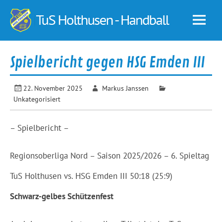
Skip
to
TuS
content
Holt
–
Spielbericht gegen HSG Emden III
Hand
22. November 2025
Markus Janssen
Unkategorisiert
– Spielbericht –
Regionsoberliga Nord – Saison 2025/2026 – 6. Spieltag
TuS Holthusen vs. HSG Emden III 50:18 (25:9)
Schwarz-gelbes Schützenfest