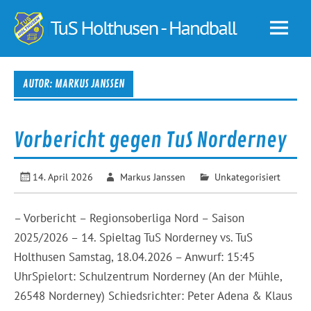
Skip
to
TuS
content
Holt
–
AUTOR:
MARKUS JANSSEN
Hand
Vorbericht gegen TuS Norderney
14. April 2026
Markus Janssen
Unkategorisiert
– Vorbericht – Regionsoberliga Nord – Saison
2025/2026 – 14. Spieltag TuS Norderney vs. TuS
Holthusen Samstag, 18.04.2026 – Anwurf: 15:45
UhrSpielort: Schulzentrum Norderney (An der Mühle,
26548 Norderney) Schiedsrichter: Peter Adena & Klaus