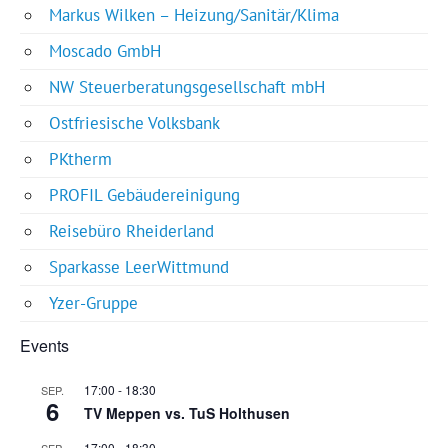
Markus Wilken – Heizung/Sanitär/Klima
Moscado GmbH
NW Steuerberatungsgesellschaft mbH
Ostfriesische Volksbank
PKtherm
PROFIL Gebäudereinigung
Reisebüro Rheiderland
Sparkasse LeerWittmund
Yzer-Gruppe
Events
17:00
-
18:30
SEP.
6
TV Meppen vs. TuS Holthusen
17:00
-
18:30
SEP.