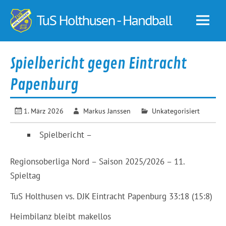
Skip
to
TuS
content
Holt
–
Spielbericht gegen Eintracht
Hand
Papenburg
1. März 2026
Markus Janssen
Unkategorisiert
Spielbericht –
Regionsoberliga Nord – Saison 2025/2026 – 11.
Spieltag
TuS Holthusen vs. DJK Eintracht Papenburg 33:18 (15:8)
Heimbilanz bleibt makellos