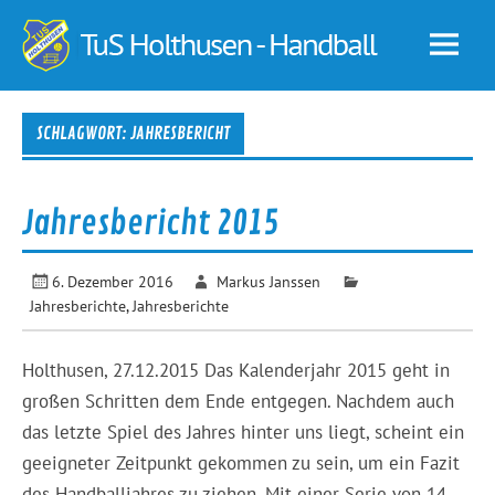
Skip
to
TuS
content
Holt
–
SCHLAGWORT:
JAHRESBERICHT
Hand
Jahresbericht 2015
6. Dezember 2016
Markus Janssen
Jahresberichte
,
Jahresberichte
Holthusen, 27.12.2015 Das Kalenderjahr 2015 geht in
großen Schritten dem Ende entgegen. Nachdem auch
das letzte Spiel des Jahres hinter uns liegt, scheint ein
geeigneter Zeitpunkt gekommen zu sein, um ein Fazit
des Handballjahres zu ziehen. Mit einer Serie von 14